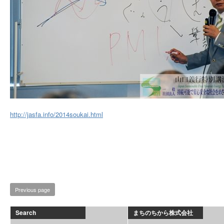
http://jasfa.info/2014soukai.html
Previous page
Search
まちのちから株式会社