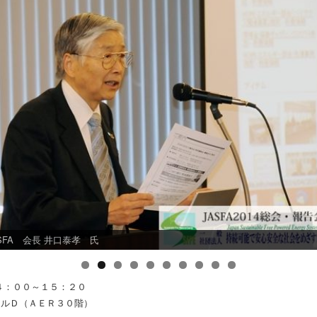
SFA 会長 井口泰孝 氏
４：００～１５：２０
ールＤ（ＡＥＲ３０階）