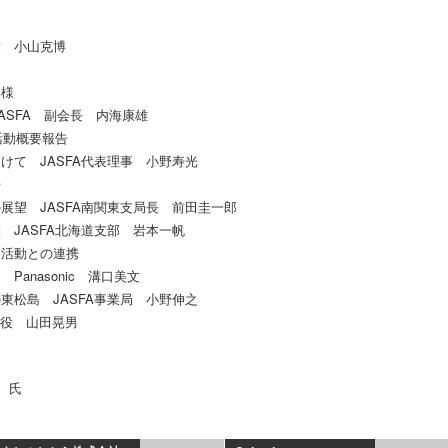
役 小山克博
 様
ASFA 副会長 内海康雄
活動概要報告
けて JASFA代表理事 小野寿光
告
展望 JASFA南関東支局長 前田圭一郎
 JASFA北海道支部 岩本一帆
Ｅ活動との連携
anasonic 溝口美文
東松島 JASFA事業局 小野伸之
締役 山田晃男
 氏