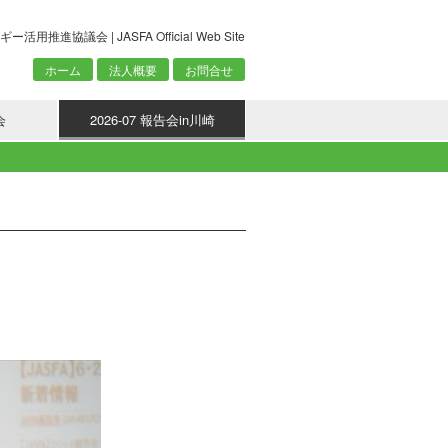
議会 | JASFA Official Web Site
ホーム
法人概要
お問合せ
会
2026-07 報告会in川崎