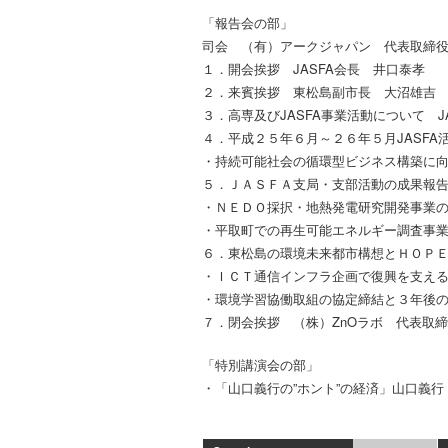
「報告会の部」
司会 （有）アークジャパン 代表取締
１．開会挨拶 JASFA会長 井口泰孝
２．来賓挨拶 東松島副市長 大沼雄吉
３．高専及びJASFA事業活動について J
４．平成２５年６月～２６年５月JASFA
・持続可能社会の循環型ビジネス構築に向
５．ＪＡＳＦＡ支局・支部活動の成果報
・ＮＥＤＯ採択・地熱発電研究開発事業の
・平取町での再生可能エネルギー調査事業
６．東松島の環境未来都市構想とＨＯＰ
・ＩＣＴ通信インフラ企画で復興を支える P
・環境学習協働取組の協定締結と３年後の
７．閉会挨拶 （株）ZnOラボ 代表取
「特別講演会の部」
・「山口義行の”ホント”の経済」山口義行