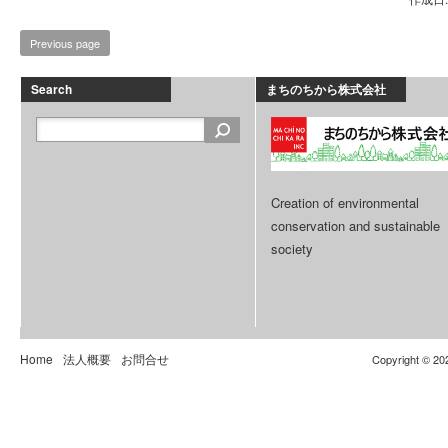
Previous page
Search
まちのちから株式会社
Creation of environmental
conservation and sustainable
society
Home
法人概要
お問合せ
Copyright © 20