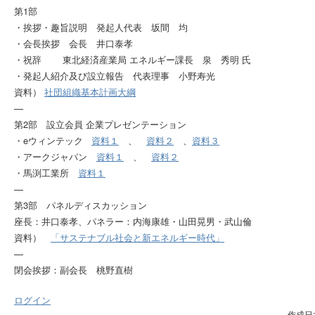
第1部
・挨拶・趣旨説明 発起人代表 坂間 均
・会長挨拶 会長 井口泰孝
・祝辞 東北経済産業局 エネルギー課長 泉 秀明 氏
・発起人紹介及び設立報告 代表理事 小野寿光
資料）
社団組織基本計画大綱
—
第2部 設立会員 企業プレゼンテーション
・eウィンテック
資料１
、
資料２
、
資料３
・アークジャパン
資料１
、
資料２
・馬渕工業所
資料１
—
第3部 パネルディスカッション
座長：井口泰孝、パネラー：内海康雄・山田晃男・武山倫
資料）
「サステナブル社会と新エネルギー時代」
—
閉会挨拶：副会長 桃野直樹
ログイン
作成日: