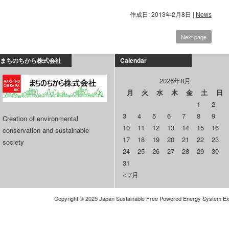
作成日: 2013年2月8日
|
News
Next page
まちのちから株式会社
Calendar
2026年8月
月
火
水
木
金
土
日
1
2
3
4
5
6
7
8
9
Creation of environmental
10
11
12
13
14
15
16
conservation and sustainable
17
18
19
20
21
22
23
society
24
25
26
27
28
29
30
31
« 7月
Copyright © 2025 Japan Sustainable Free Powered Energy System Expl