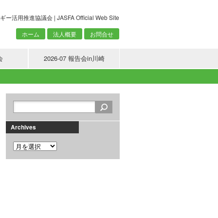
議会 | JASFA Official Web Site
ホーム
法人概要
お問合せ
会
2026-07 報告会in川崎
Archives