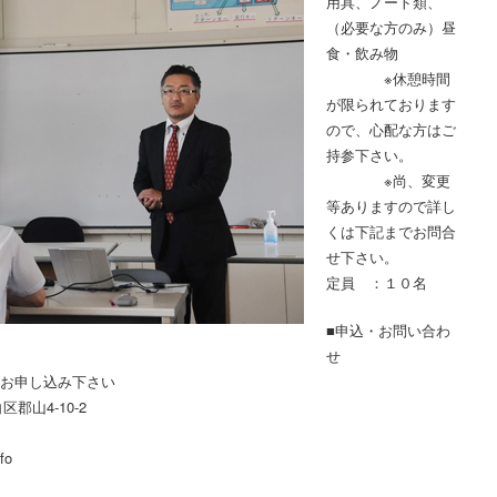
用具、ノート類、
（必要な方のみ）昼
食・飲み物
※休憩時間
が限られております
ので、心配な方はご
持参下さい。
※尚、変更
等ありますので詳し
くは下記までお問合
せ下さい。
定員 ：１０名
■申込・お問い合わ
せ
てお申し込み下さい
郡山4-10-2
fo