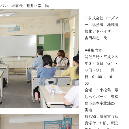
ャパン 理事長 荒井正幸 氏
・株式会社ヨーズマ
ー 総務省 地域情
報化アドバイザー
吉田孝志 氏
■募集内容
開催日時：平成２５
年３月５日（火）・
６日（水） 両
日 9：00 ～ 16：
00
会場 ：東松島 蔵
しっくパーク 東松
島市矢本字北浦25
番地
持ち物：履歴書（写
真添付）1 部、筆記