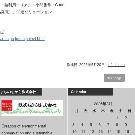
・熱利用エリア）・小間番号：C302
熱発電）、関連ソリューション
jp/
w.n-expo.jp/nexpoinvi.html
。
作成日: 2026年5月20日
|
Infomation
Next page
まちのちから株式会社
Calendar
2026年8月
月
火
水
木
金
土
日
1
2
3
4
5
6
7
8
9
Creation of environmental
10
11
12
13
14
15
16
conservation and sustainable