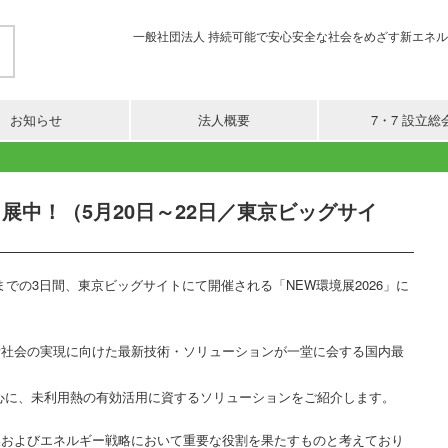
一般社団法人 持続可能で安心安全な社会をめざす新エネルギー活用推進協
お知らせ
法人概要
7・7 設立総
出展中！（5月20日～22日／東京ビッグサイ
金）までの3日間、東京ビッグサイトにて開催される「NEW環境展2026」に
素社会の実現に向けた最新技術・ソリューションが一堂に会する国内最
を中心に、未利用熱の有効活用に資するソリューションをご紹介します。
換およびエネルギー戦略において重要な役割を果たすものと考えており