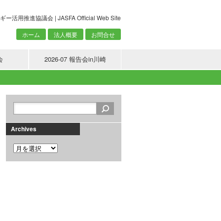
議会 | JASFA Official Web Site
ホーム
法人概要
お問合せ
会
2026-07 報告会in川崎
Archives