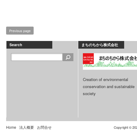
Previous page
Search
まちのちから株式会社
Creation of environmental
conservation and sustainable
society
Home
法人概要
お問合せ
Copyright © 20